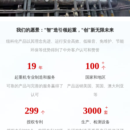
我们的愿景：
“智”造引领起重，“创”新无限未来
纽科伦产品以其理念先进、运行安全高效、低噪音、免维护、节能
环保等优势得到了中外客户认可和赞誉
+
19
100
年
个
起重机专业制造和服务
国家和地区
可靠的产品与完善的服务赢得了
产品远销美国、英国、澳大利亚
认可
等
+
299
3000
个
套
授权专利
生产、检测设备